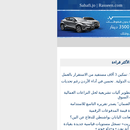
Sahafi.jo
|
Rasseen.com
لأكثر قراءة
تفيد من الاستقرار بالعمل
الدولية.. تحسن في أداء الأردن رغم تحديات
وير آليات تشريعية لحل النزاعات العمالية
 السوق
ضمان" يصدر تقريره التاسع للاستدامة
عانت اليابان بواشنطن للدفاع عن الين؟
يت» تسجل مستويات قياسية جديدة بقيادة
آند بورز» و«داو جونز»