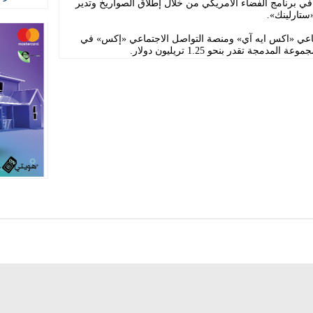
 برنامج الفضاء الأمريكي من خلال إطلاق الصواريخ وتدير
«ستارلينك».
اعي «اكس ايه آي» ومنصة التواصل الاجتماعي «إكس» في
جة تقدر بنحو 1.25 تريليون دولار.