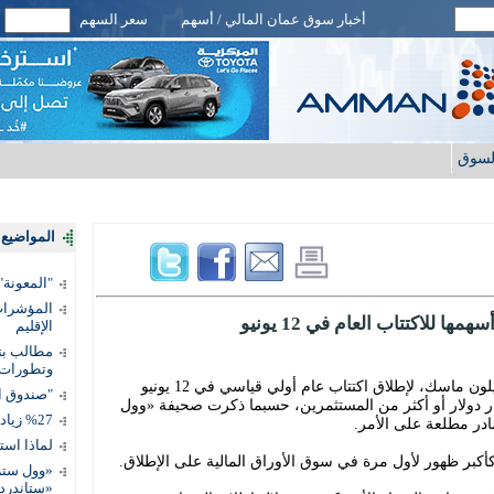
أخبار سوق عمان المالي / أسهم
سعر السهم
لسوق
المواضيع ا
"المعونة": تمكين 3 آلاف مس
المؤشرات 
للاكتتاب العام في 12 يونيو
الإقليم
مطالب بتط
وتطورات
تخطط شركة «سبيس إكس» المملوكة لإيلون ماسك، لإطلاق اكتتاب عام أولي قياسي في 12 يونيو
"صندوق ال
ن)، بهدف جمع ما يصل إلى 80 مليار دولار أو أكثر من المستثمرين، حسبما ذكرت صحيفة «وول
%27 زيادة قيمة المدفوعات الرقمية
در مطلعة على الأمر.
لماذا است
 كأكبر ظهور لأول مرة في سوق الأوراق المالية على الإطلاق.
«وول ستر
«ستاندرد 