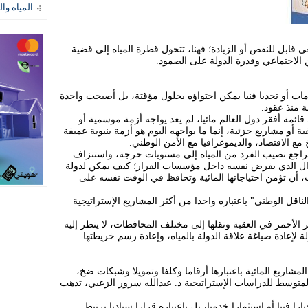
المياه وال
ي قابل للنقص أو الزيادة؛ فهنا، تتحول قطرة المياه إلى قضية
 الاجتماعي وقدرة الدولة على الصمود.
دمات أو تحديا فنيا يمكن احتواؤه بحلول مؤقتة، بل أصبحت واحدة
ة منذ عقود.
ئمة أفقر دول العالم مائيا، لم يعد يواجه أزمة موسمية أو
ة أو مشاريع جزئية، إنما ما يواجهه اليوم هو أزمة بنيوية عميقة
 مع الاقتصاد، والديموغرافيا مع الأمن الوطني.
 وتراجع نصيب الفرد من المياه إلى مستويات حرجة، واستنزاف
سؤال الذي يفرض نفسه داخل مؤسسات القرار؛ كيف يمكن لدولة
أن تؤمن احتياجاتها المائية وتحافظ في الوقت نفسه على
اقل الوطني" باعتباره واحدا من أكثر المشاريع الإستراتيجية
 الأحمر في العقبة ونقلها إلى مختلف المحافظات، لا ينظر إليه
إعادة صياغة علاقة الدولة بالمياه، وإعادة رسم خريطتها
لمشاريع المائية باعتبارها أرقاما وكلفا وتمويلا وشبكات ضخ،
المتوسط للدراسات الإستراتيجية د. عبدالله سرور الزعبي، تذهب
 فنيا أو استثمارا خدميا، بل باعتباره قرارا سياديا يرتبط