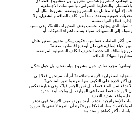
ناقل الوطني كمشروع هندسي معزول، بل كمشروع اقتصادي
لاستثمار، والتخطيط العمراني، والسياسات الاجتماعية.
ة، إلا أنها لا تتعامل مع المشروع بوصفه مشروعا مثاليا أو
حديات حقيقية ومعقدة، تبدأ من كلف الطاقة والتشغيل، ولا
دارة قطاع المياه نفسه.
وفي مقدمة هذه التحديات، يبرز ملف فاقد المياه الذي يتجاوز، بحسب بعض التقديرات 40 %، وهي نسبة
وصوله إلى المستهلك، سواء بسبب اهتراء الشبكات أو
 من أكثر الملفات حساسية، فكيف يمكن تحقيق تسعير عادل
ين أعباء إضافية في ظل أوضاع اقتصادية صعبة؟
روع بالطاقة المتجددة لتخفيف الكلف التشغيلية المرتفعة،
شاريع استهلاكا للطاقة.
قل الوطني" مجرد نقاش حول مشروع مياه ضخم، بل حول شكل
تجابة اضطرارية لأزمة متفاقمة؟ أم أنه سيتحول فعلا إلى
كثر قدرة على التكيف مع الندرة والتغير المناخي؟
لا ندفع ثمن الماء فقط، بل ثمن الجغرافيا"، وهي عبارة تعكس
ردن لا يواجه فقط نقصا في الموارد، بل يواجه أيضا حدود
ليه واقعا شديد التعقيد.
ات الإستراتيجية، تذهب أبعد من توصيف الأزمة؛ فهي تدعو
اه والاقتصاد معا، انطلاقا من فكرة أن الندرة لا تعني بالضرورة
 سياسات أكثر كفاءة واستدامة.