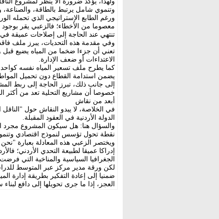
ولهذا، يؤكد ضرورة ألا ينظر لمشروع ال
وتنموي شامل يرتبط بالطاقة، والصناعة، وا
ورغم الطابع الإستراتيجي الذي تحمله الورق
معصوما من الأخطاء؛ فالزعبي يقر بوجود ت
تنتهي عند الحاجة إلى إصلاحات عميقة في إ
تعني أن جزءا ضخما من المياه يضيع قبل 
الاعتداءات أو ضعف الإدارة.
كما يطرح ملف تسعير المياه نفسه كواحد
يضمن استدامة القطاع دون تحميل المواطن
إلى جانب ذلك، تبرز الحاجة إلى ربط المش
خصوصا أن مشاريع التحلية تعد من أكثر الم
أبعد من نقاش
في الخلاصة، لا يبدو النقاش حول "النا
الدولة الأردنية في العقود المقبلة.
والسؤال هنا: هل سيكون المشروع مجرد اس
نقطة تحول تؤسس لنموذج اقتصادي وتنموي أ
ويختصر الزعبي هذه المعادلة بعبارة "نحن 
إدراكا عميقا لطبيعة التحدي الأردني؛ فالأ
الجغرافيا السياسية والمناخية التي فرضت ع
لكن ورقة مدير مركز عبر المتوسط للدراس
ضمنيا إلى إعادة التفكير بطريقة إدارة المي
العجز، إذا ما جرى تحويلها إلى دافع لبناء