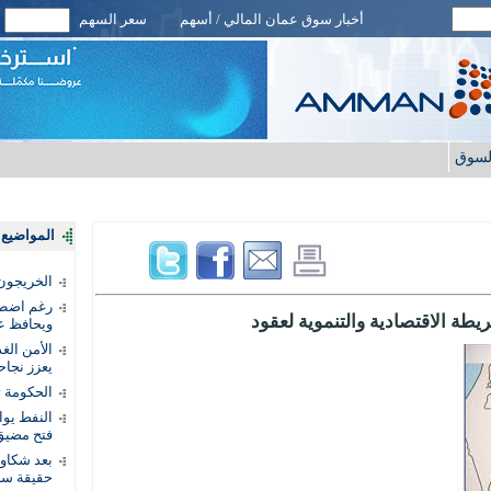
أخبار سوق عمان المالي / أسهم
سعر السهم
لسوق
المواضيع ا
الخريجون.
رغم اضطرا
يطة الاقتصادية والتنموية لعقود
ويحافظ عل
الأمن الغ
يعزز نجاح
الحكومة 
النفط يو
فتح مضيق
بعد شكاو
حقيقة سر