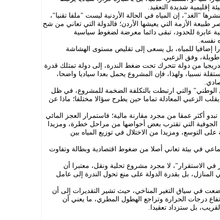
ة إقليمية شديدة التعقيد.
ا "الغد"، إن المياه في الحالة الأردنية ليست "ملفا تقنيا"،
طبيعة الأزمة التي يعيشها الأردن؛ فالدولة التي تعاني من شح
ية عابرة للحدود، تبقى دائما معرضة لضغوط سياسية
 نفسه.
ا إضافيا للمياه، بل يسعى إلى تقليص مستوى الهشاشة
 طويلة، وفق الزعبي.
تدريجيا من دولة تتحرك تحت ضغط الندرة، إلى دولة تمتلك قدرة
مستقلة نسبيا، ولهذا، فإن المشروع يحمل بعدا سياديا واضحا،
ادي.
قل الوطني" والتي ارتبطت بالتكلفة الضخمة للمشروع، في ظل
قلب الزعبي المعادلة تماما حين يطرح سؤالا مختلفا؛ ماذا عن
بدو أكثر عمقا من مجرد مقارنة مالية؛ فاستمرار العجز المائي
ه الجوفية التي تقترب بعض أحواضها من مراحل خطرة، ومزيدا
على التوسع، ومزيدا من الاختلال في توزيع المياه بين
اجتماعي في بيئة تعاني أصلا من ضغوط اقتصادية وبطالة وتفاوت
 في الاستقرار"، لا مجرد مشروع تحلية ونقل، معتبرا أن
ي المنازل، بل بقدرة الدولة على منع تحول الندرة إلى عامل
 وضعت في سياق التغير المناخي، حيث تشير التقديرات إلى أن
فاع درجات الحرارة وتراجع الهطول المطري، ما يعني أن
قريب، بل ستزداد تعقيدا.