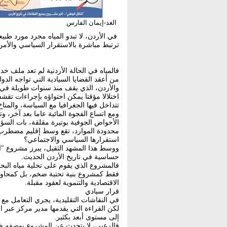
الغد-إيمان الفارس
في الأردن، لا تبدو المياه مجرد مورد طبيع
ترتبط مباشرة بالاستقرار السياسي والأمن
فالمياه في الحالة الأردنية لم تعد ملف خ
من أعقد القضايا السيادية التي تواجه الدول
والأردن، الذي يقف منذ سنوات طويلة في قا
اختلالا مؤقتا يمكن احتواؤه بإجراءات تقشفي
تتداخل فيها الجغرافيا مع السياسة، والمناخ
ومع اتساع الفجوة المائية عاما بعد آخر،
الأحواض الجوفية بوتيرة مقلقة، بات ال
محدودة الموارد، تقع وسط إقليم مضطرب، 
استقرارها السياسي والاجتماعي؟
ووسط هذا المشهد الثقيل، يبرز مشروع "الن
حساسية في تاريخ الأردن الحديث.
فالمشروع الذي يقوم على تحلية مياه البحر
فقط كمشروع بنية تحتية ضخم، بل كمحاولة ل
الاقتصادية والتنموية لعقود مقبلة.
قرار سيادي
في النقاشات التقليدية، يجري التعامل مع ا
لكن القراءة التي يقدمها مدير مركز عبر 
إلى مستوى أبعد بكثير.
فالزعبي، لا يتحدث عن المشروع بوصفه خيارا