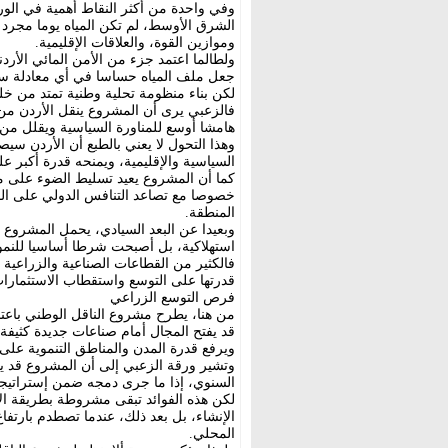
وفي واحدة من أكثر النقاط أهمية في الو
الشرق الأوسط، لم تكن المياه يوما مجرد مور
وموازين القوة، والعلاقات الإقليمية.
ولطالما اعتمد جزء من الأمن المائي الأرد
جعل ملف المياه حساسا في أي معادلة سيا
لكن بناء منظومة تحلية وطنية تمتد من خليج
فالزعبي يرى أن المشروع ينقل الأردن من 
هامشا أوسع للمناورة السياسية ويقلل من 
وهذا التحول لا يعني بالطبع أن الأردن سيص
السياسية والإقليمية، ويمنحه قدرة أكبر ع
كما أن المشروع يعيد تسليط الضوء على موق
خصوصا مع تصاعد التنافس الدولي على الم
المنطقة.
وبعيدا عن البعد السيادي، يحمل المشروع ر
استهلاكية، بل أصبحت شرطا أساسيا للنمو
فالكثير من القطاعات الصناعية والزراعية و
قدرتها على التوسع واستقطاب الاستثمارا
فرص التوسع الزراعي
من هنا، يطرح مشروع الناقل الوطني باعتباره
قد يفتح المجال أمام صناعات جديدة كثيفة 
ويرفع قدرة المدن والمناطق التنموية على
السنوي، إذا ما جرى دمجه ضمن إستراتيجية
لكن هذه الفوائد تبقى مشروطة بطريقة الإد
الإنشاء، بل بعد ذلك، عندما تصطدم بارتفا
المحلي.