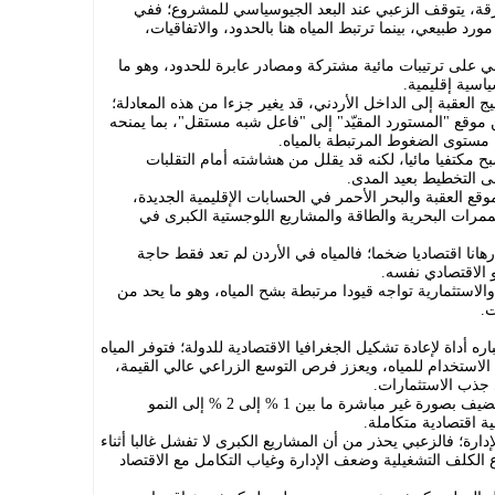
رقة، يتوقف الزعبي عند البعد الجيوسياسي للمشروع؛ ففي
د طبيعي، بينما ترتبط المياه هنا بالحدود، والاتفاقيات،
ني على ترتيبات مائية مشتركة ومصادر عابرة للحدود، وهو ما
سية إقليمية.
 العقبة إلى الداخل الأردني، قد يغير جزءا من هذه المعادلة؛
موقع "المستورد المقيّد" إلى "فاعل شبه مستقل"، بما يمنحه
مستوى الضغوط المرتبطة بالمياه.
بح مكتفيا مائيا، لكنه قد يقلل من هشاشته أمام التقلبات
لى التخطيط بعيد المدى.
ع العقبة والبحر الأحمر في الحسابات الإقليمية الجديدة،
مرات البحرية والطاقة والمشاريع اللوجستية الكبرى في
هانا اقتصاديا ضخما؛ فالمياه في الأردن لم تعد فقط حاجة
 الاقتصادي نفسه.
الاستثمارية تواجه قيودا مرتبطة بشح المياه، وهو ما يحد من
ت.
 أداة لإعادة تشكيل الجغرافيا الاقتصادية للدولة؛ فتوفر المياه
الاستخدام للمياه، ويعزز فرص التوسع الزراعي عالي القيمة،
 جذب الاستثمارات.
وتشير ورقة الزعبي إلى أن المشروع قد يضيف بصورة غير مباشرة ما بين 1 % إلى 2 % إلى النمو
 اقتصادية متكاملة.
ارة؛ فالزعبي يحذر من أن المشاريع الكبرى لا تفشل غالبا أثناء
ع الكلف التشغيلية وضعف الإدارة وغياب التكامل مع الاقتصاد