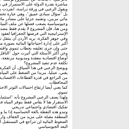
مباشرة بقدرة الدولة على الاستمرار في بيئ
ويقول الزعبي في ورقة دراسة، انفردت بنشره
بل "سؤال سيادي عميق"، وهي عبارة تختصر 
مائي مزمن، وتعتمد جزئيا على مصادر مائ
وجيوسياسية يصعب فصلها عن ملف المياه
ومن هنا، فإن المشروع لا يقدم فقط مصدر
الإستراتيجية التي فرضتها الجغرافيا لعقود
وفي جوهر الفكرة، يريد الأردن أن ينتقل 
أكبر على إدارة احتياجاتها المائية بصورة 
حتى وإن جرى تغليفه بخطاب تنموي واقتص
وعن أكثر الأسئلة التي أثيرت حول "النا
أوضاع اقتصادية معقدة ومديونية مرتفعة، ي
تكلفة عدم تنفيذ المشروع؟
ويوضح الزعبي في هذا السياق، أن الفكرة ت
يعني، عمليا، مزيدا من الضغط على الميا
من التراجع في قدرة القطاعات الاقتصادية 
المحافظات.
كما يعني أيضا ارتفاع احتمالات التوتر ال
تنموي.
ولهذا يصف الزعبي المشروع بأنه "استثمار
الاستقرار هنا لا يقاس فقط بتوفر المياه ف
تفكيك اقتصادي واجتماعي تدريجي.
وتبدو هذه النقطة بالغة الحساسية إذا ما
المنطقة مقبلة على مزيد من الجفاف وارت
الضغوط المائية لن تتراجع في المستقبل ال
البعد الجيوسياسي