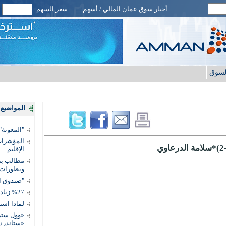
أخبار سوق عمان المالي / أسهم
سعر السهم
لسوق
المواضيع ا
"المعونة": تمكين 3 آلاف مس
المؤشرات 
الإقليم
مطالب بتط
وتطورات
"صندوق ال
%27 زيادة قيمة المدفوعات الرقمية
لماذا است
«وول ستر
«ستاندرد 