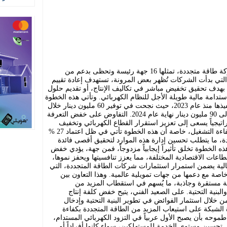
تخوض وزارة الطاقة مفاوضات مع 27 شركة طاقة متجددة، تمثلها 16 جهة رئيسة وتحظى بدعم من
تي بدأت الشركات تُظهر بعض المرونة، تستهدف إعادة تقييم
ة بهدف تحقيق تخفيض مباشر في تكاليف الإنتاج، أو تقديم حلول
امة مالية طويلة الأجل للنظام الكهربائي. وتأتي هذه الخطوة
في إطار حزمة إجراءات بدأت الوزارة بتنفيذها منذ عام 2023، حيث نجحت في توفير 60 مليون دينار خلال
العام نفسه، مع توقعات بزيادة الوفورات إلى 90 مليون دينار نهاية عام 2024. التفاوض على خفض التعرفة
تراتيجياً يسعى إلى تعزيز استقرار القطاع الكهربائي وتخفيف
الضغط على الخزينة العامة، مع تحسين كفاءة التشغيل، خاصة أن هذه الخطوة تأتي في ظل اعتماد 27 %
، ما يتطلب تحسين إدارة هذه الموارد لتحقيق أقصى فائدة
 الخطوة تخلق تأثيراً إيجابياً مزدوجاً، فمن جهة، يؤدي خفض
طاعات الاقتصادية المختلفة، مما يعزز تنافسيتها ويحفز نموها،
ية يضمن استمرار استثمارات شركات الطاقة المتجددة، التي
، خاصة مع دعمها من جهات تمويلية عالمية. وهذا التعاون بين
ية مستقرة وجاذبة، ما يُسهم في استقطاب المزيد من
لبنية التحتية. على الصعيد الفني، يتيح خفض كلفة إنتاج
ن خلال استثمار الفوائض في تطوير البنية التحتية وإدخال
ة الشبكة على استيعاب المزيد من الطاقة المتجددة بكفاءة
وحه بأن يصبح الأول عربياً في التزود الكهربائي المستدام،
 تحسين مستوى الخدمة للمستهلكين، سواء كانوا أفراداً أو