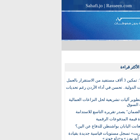
Sahafi.jo
|
Rasseen.com
لأكثر قراءة
تفيد من الاستقرار بالعمل
الدولية.. تحسن في أداء الأردن رغم تحديات
وير آليات تشريعية لحل النزاعات العمالية
 السوق
ضمان" يصدر تقريره التاسع للاستدامة
عانت اليابان بواشنطن للدفاع عن الين؟
يت» تسجل مستويات قياسية جديدة بقيادة
آند بورز» و«داو جونز»