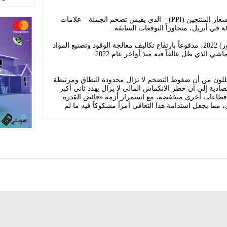
وعلى صعيد قطاع الصناعة، أظهر مؤشر أسعار المنتجين (PPI) – الذي يقيس تضخم الجملة – علامات
ويمثل هذا النمو أسرع وتيرة منذ يوليو (تموز) 2022، مدفوعاً بارتفاع تكاليف معالجة الوقود وتصنيع المواد
ي الذي ظل عالقاً فيه منذ أواخر عام 2022.
 محللون من أن ضغوط التضخم لا تزال محدودة النطاق ومرتبطة
ادية إلى أن خطر الانكماش المالي لا يزال يهدد ثاني أكبر
 قطاعات أخرى منخفضة، مع استمرار أزمة «فائض القدرة
مما يجعل استدامة هذا التعافي أمراً مشكوكاً فيه ما لم