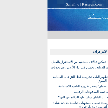
Sahafi.jo
|
Rasseen.com
لأكثر قراءة
تفيد من الاستقرار بالعمل
الدولية.. تحسن في أداء الأردن رغم تحديات
وير آليات تشريعية لحل النزاعات العمالية
 السوق
ضمان" يصدر تقريره التاسع للاستدامة
عانت اليابان بواشنطن للدفاع عن الين؟
يت» تسجل مستويات قياسية جديدة بقيادة
آند بورز» و«داو جونز»