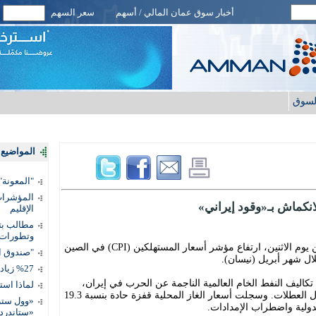
أخبار سوق عمان المالي / أسهم
سعر السهم
لسوق
المواضيع ا
"المعونة": تمكين 3 آلاف مس
المؤشرات 
نكماش بـ«وقود إيراني»
الإقليم
مطالب بتط
وتطورات
أظهرت البيانات الرسمية الصادرة من بكين يوم الاثنين، ارتفاع مؤشر أسعار المستهلكين (CPI) في الصين
"صندوق ال
%27 زيادة قيمة المدفوعات الرقمية
تكاليف النفط الخام العالمية الناجمة عن الحرب في إيران،
لماذا است
بالإضافة إلى زيادة الطلب على السفر خلال العطلات. وسجلت أسعار الغاز المحلية قفزة حادة بنسبة 19.3
«وول ستر
لدولية واضطراب الإمدادات.
«ستاندرد 