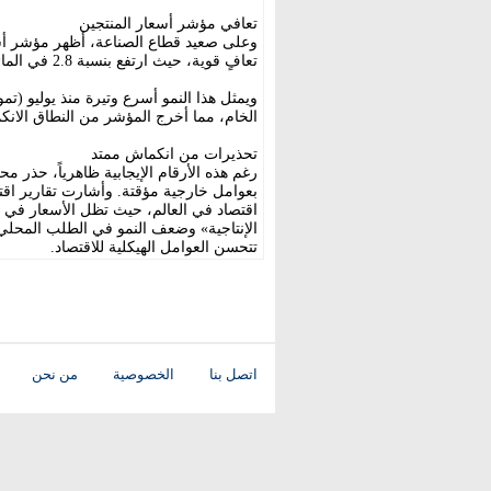
تعافي مؤشر أسعار المنتجين
تعافٍ قوية، حيث ارتفع بنسبة 2.8 في المائة في أبريل، متجاوزاً التوقعات السابقة.
الخام، مما أخرج المؤشر من النطاق الانكماش
تحذيرات من انكماش ممتد
رغم هذه الأرقام الإيجابية ظاهرياً، حذر
بعوامل خارجية مؤقتة. وأشارت تقارير اقتص
اقتصاد في العالم، حيث تظل الأسعار في
الإنتاجية» وضعف النمو في الطلب المحلي، 
تتحسن العوامل الهيكلية للاقتصاد.
اتصل بنا
الخصوصية
من نحن