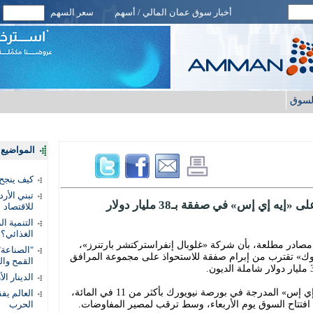
أخبار سوق عمان المالي / أسهم
سعر السهم
لسوق
المواضيع ا
كيف ينجح
تبني الأر
 إي إس» في صفقة بـ38 مليار دولار
للاقتصاد
التنمية ا
الغذائي؟
ن مصادر مطلعة، بأن شركة «غلوبال إنفراستركتشر بارتنرز»،
"الصناعة"
ك روك» تقترب من إبرام صفقة للاستحواذ على مجموعة المرافق
القمح وال
الدينار ا
ووفق التقرير، ارتفعت أسهم شركة «إيه إي إس» المدرجة في بورصة نيويورك بأكثر من 11 في المائة،
الحرب