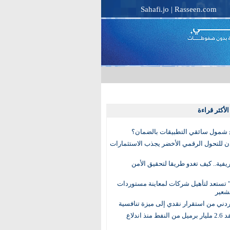
Sahafi.jo
|
Rasseen.com
لأكثر قراءة
 شمول سائقي التطبيقات بالضمان؟
دن للتحول الرقمي الأخضر يجذب الاستثمارات
لريفية.. كيف تغدو طريقا لتحقيق الأمن
 تستعد لتأهيل شركات لمعاينة مستوردات
شعير
لأردني من استقرار نقدي إلى ميزة تنافسية
العالم يفقد 2.6 مليار برميل من النفط منذ اندلاع