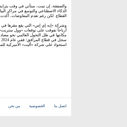
والصفقة، إن تمت، ستأتي في وقت يتزايد 
الذكاء الاصطناعي والتوسع في مراكز الب
القطاع. لكن رغم تقدم المفاوضات، أكدت 
وشركة «إيه إي إس» التي يقع مقرها في ول
أرباحاً تفوقت على توقعات «وول ستريت»،
مكانتها في ظل التحول العالمي نحو مصادر ن
س
استحواذ على شركة «أليت» الأميركية للمرافق بقيمة .2
اتصل بنا
الخصوصية
من نحن