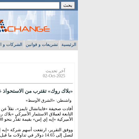
الرئيسية
تشريعات و قوانين
الشركات و ا
آخر تحديث
02-Oct-2025
«بلاك روك» تقترب من الاستحواذ على «إيه
واشنطن: «الشرق الأوسط»
أفادت صحيفة «فاينانشال تايمز»، نقلاً ع
التابعة لعملاق الاستثمار الأميركي «بلا
الأميركية «إيه إي إس» بقيمة تقدَّر بنحو 38 مليار دولار شاملة الديون.
لتصل إلى 14.65 دولار في تداولات ما قبل افتتاح السوق يوم الأربعاء، وسط ترقب لمصير المفاوضات.