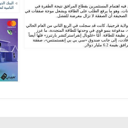
البنك الد
فيه اهتمام المستثمرين بقطاع المرافق نتيجة الطفرة في
النامية لت
يانات، وهو ما يرفع الطلب على الطاقة ويشعل موجة صفقات في
الصحيفة أن الصفقة لا تزال معرضة للفشل.
اية فرجينيا، كانت قد سجلت في الربع الثاني من العام الحالي
 مدفوعة بنمو قوي في وحدتها للطاقة المتجددة، ما عزز
ظيفة للطاقة. أمّا «غلوبال إنفراستركتشر بارتنرز» فلها أيضاً
جل في قطاع المرافق؛ ففي عام 2024 قادت، إلى جانب صندوق «سي بي بي إنفستمنتس»، صفقة
6 مليار دولار.