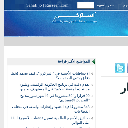
سهم
سعر السهم
Rasseen.com
|
Sahafi.jo
المواضيع الأكثر قراءة
الاحتياطيات الأجنبية في "المركزي".. كيف تصمد كخط
دفاع يمتص الصدمات؟
100 مليار
تقدم لافت في برنامج الحكومة الرقمية.. ومليون
مستخدم لمنصة "حكيم" قبل المستهدف بعامين
99 قرارا و394 مشروعا في 6 أشهر تبلور ملامح
"التحديث الاقتصادي"
343 مشروعًا قيد التنفيذ وإنجازات واسعة في مختلف
القطاعات
صناديق الأسهم العالمية تسجل تدفقات للأسبوع الـ11
على التوالي