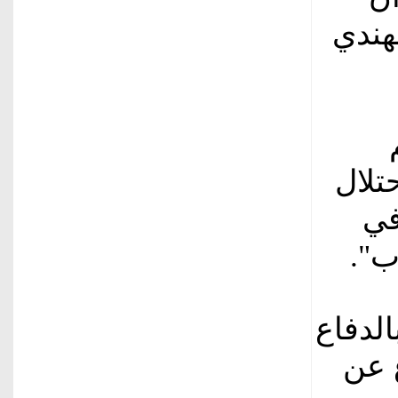
هندي
حتلال
في
ب".
الدفاع
ع عن