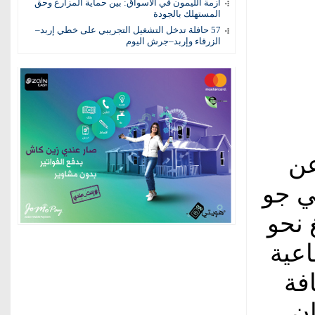
أزمة الليمون في الأسواق: بين حماية المزارع وحق
المستهلك بالجودة
57 حافلة تدخل التشغيل التجريبي على خطي إربد–
الزرقاء وإربد–جرش اليوم
عن
ي جو
 نحو
اعية
افة
ان