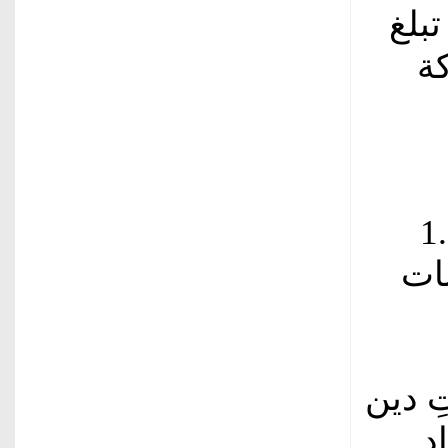
بلغ
كة
بقيمة 1.115
نات
ِ دين
د