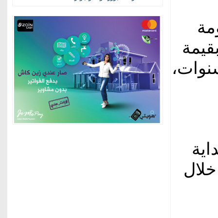
مة
، بقيمة
دينار، وبأجل سداد بعد 7 سنوات،
اية
، من خلال