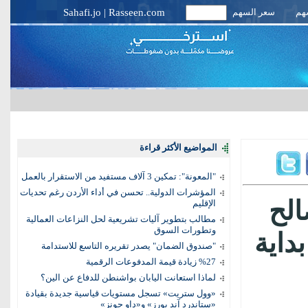
سهم
سعر السهم
Rasseen.com
|
Sahafi.jo
المواضيع الأكثر قراءة
"المعونة": تمكين 3 آلاف مستفيد من الاستقرار بالعمل
المؤشرات الدولية.. تحسن في أداء الأردن رغم تحديات
الح
الإقليم
مطالب بتطوير آليات تشريعية لحل النزاعات العمالية
وتطورات السوق
منذ بداية
"صندوق الضمان" يصدر تقريره التاسع للاستدامة
%27 زيادة قيمة المدفوعات الرقمية
لماذا استعانت اليابان بواشنطن للدفاع عن الين؟
«وول ستريت» تسجل مستويات قياسية جديدة بقيادة
«ستاندرد آند بورز» و«داو جونز»