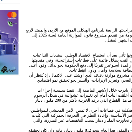
راجعتها الرابعة للبرنامج الهيكلي الموقع مع الأردن والممتد لأربع
سنوات، في وقت يتزامن مع اقتراب الحكومة من تقديم مشروع قانون الموازنة العامة لسنة 2026 إلى
الشهر المقبل.
ا تأتي بعد أن استطاع الاقتصاد الوطني استيعاب التداعيات
التي ألقت بظلال قاتمة على قطاعات إستراتيجية، وفي مقدمتها
 لمدة أسبوعين تقريبًا إلى دفع الحكومة نحو بدائل وقود أعلى
لطاقة بسلاسة وأمان ودون انقطاعات.
الملف الأبرز على طاولة المراجعة سيكون مشروع موازنة 2026، الذي أوشك على الاكتمال، إذ يُنتظر أن
جز، وتعزيز الإيرادات، والسير نحو تحقيق نمو اقتصادي
 بادرت خلال الأشهر الماضية إلى تنفيذ سلسلة إجراءات
 أغلقت الباب أمام أي تغييرات عشوائية في هيكل الرسوم
الجمركية والضرائب، لتضمن استدامة نشاط هذا القطاع الذي يرفد الخزينة بأكثر من 200 مليون دينار
 هيكلية في قطاعات أخرى لا تمس الأمن المعيشي للمواطنين،
 الأساسية، وإعادة النظر في التعرفة الجمركية التي كبّدت
ئر تجاوزت المليار دينار بسبب التخفيضات غير المبررة، والتي
أما العجز الأولي– بعد استثناء خدمة الدين– والمقدر هذا العام بنحو 812 مليون دينار، فإنه وإن كان تحقيقه