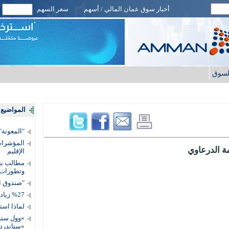
أخبار سوق عمان المالي / أسهم
سعر السهم
لسوق
المواضيع ا
"المعونة": تمكين 3 آلاف مس
المؤشرات 
ة الدرعاوي
الإقليم
مطالب بتط
وتطورات
"صندوق ال
%27 زيادة قيمة المدفوعات الرقمية
لماذا است
«وول ستر
«ستاندرد 