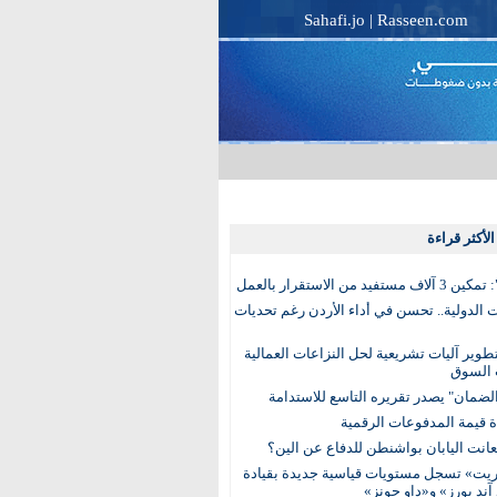
Sahafi.jo
|
Rasseen.com
لأكثر قراءة
تفيد من الاستقرار بالعمل
الدولية.. تحسن في أداء الأردن رغم تحديات
وير آليات تشريعية لحل النزاعات العمالية
 السوق
ضمان" يصدر تقريره التاسع للاستدامة
عانت اليابان بواشنطن للدفاع عن الين؟
يت» تسجل مستويات قياسية جديدة بقيادة
آند بورز» و«داو جونز»