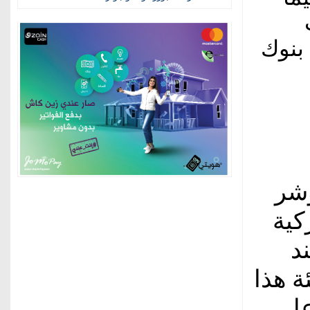
بنوك
ؤشر
كية
د
انخفاض 0.75 بالمئة هذا
على