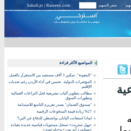
سهم
سعر السهم
Rasseen.com
|
Sahafi.jo
المواضيع الأكثر قراءة
"المعونة": تمكين 3 آلاف مستفيد من الاستقرار بالعمل
المؤشرات الدولية.. تحسن في أداء الأردن رغم تحديات
ية
الإقليم
مطالب بتطوير آليات تشريعية لحل النزاعات العمالية
وتطورات السوق
"صندوق الضمان" يصدر تقريره التاسع للاستدامة
%27 زيادة قيمة المدفوعات الرقمية
ه
لماذا استعانت اليابان بواشنطن للدفاع عن الين؟
«وول ستريت» تسجل مستويات قياسية جديدة بقيادة
ما
«ستاندرد آند بورز» و«داو جونز»