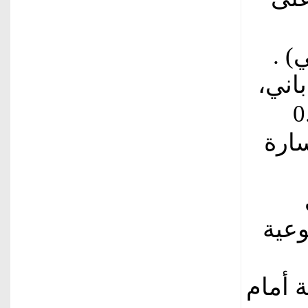
) .
باني،
عاملات 0.55
 خسارة
بوعية
ترليني 0.5 بالمئة أمام