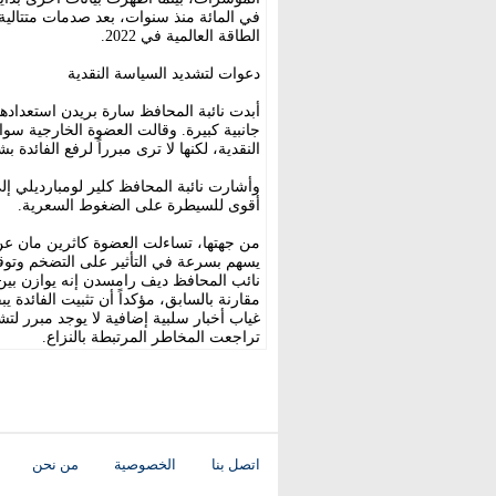
الطاقة العالمية في 2022.
دعوات لتشديد السياسة النقدية
أبدت نائبة المحافظ سارة بريدن استعداد
جانبية كبيرة. وقالت العضوة الخارجية سو
النقدية، لكنها لا ترى مبرراً لرفع الفائ
وأشارت نائبة المحافظ كلير لومبارديلي 
أقوى للسيطرة على الضغوط السعرية.
من جهتها، تساءلت العضوة كاثرين مان عن 
يسهم بسرعة في التأثير على التضخم وتوقعا
نائب المحافظ ديف رامسدن إنه يوازن بين 
مقارنة بالسابق، مؤكداً أن تثبيت الفائدة ي
غياب أخبار سلبية إضافية لا يوجد مبرر لتش
تراجعت المخاطر المرتبطة بالنزاع.
اتصل بنا
الخصوصية
من نحن