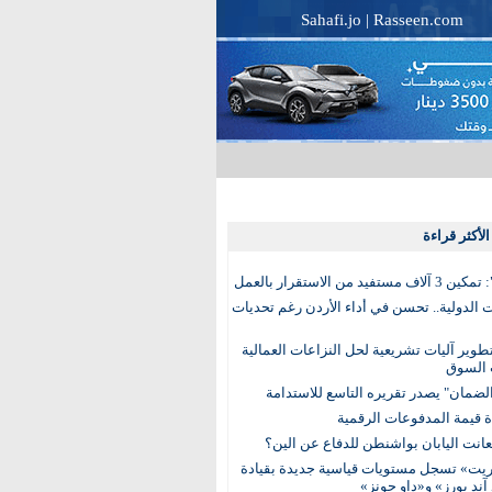
Sahafi.jo
|
Rasseen.com
لأكثر قراءة
تفيد من الاستقرار بالعمل
الدولية.. تحسن في أداء الأردن رغم تحديات
وير آليات تشريعية لحل النزاعات العمالية
 السوق
ضمان" يصدر تقريره التاسع للاستدامة
عانت اليابان بواشنطن للدفاع عن الين؟
يت» تسجل مستويات قياسية جديدة بقيادة
آند بورز» و«داو جونز»