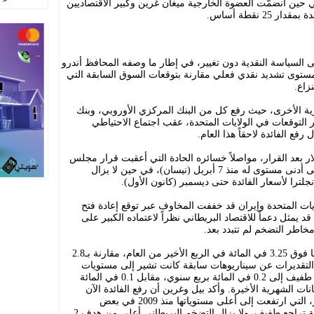
حين انضمّت العضوة الخارجية ميغان غرين وكبير الاقتصاديين
25 نقطة أساس.
على السياسة النقدية دون تغيير، في إطار ما وصفه المحافظ أندرو
ى مستوى تشديد نقدي فعلي مقارنة بتوقعات السوق السابقة التي
زاع.
زية الأخرى، حيث رفع كل من البنك المركزي الأوروبي، وبنك
ر التوقعات في الولايات المتحدة، عقب اجتماع الاحتياطي
فع الفائدة لاحقاً هذا العام.
ولار بعد القرار، مواصلاً خسائره الحادة التي أعقبت قرار مجلس
الاحتياطي الفيدرالي يوم الأربعاء، ليصل إلى أدنى مستوى له منذ 7 أبريل (نيسان)، في حين لا يزال
جلترا لأسعار الفائدة حتى ديسمبر (كانون الأول).
ايات المتحدة وإيران قد خففت المخاوف عبر توقع إعادة فتح
مثل دعماً للاقتصاد البريطاني نظراً لاعتماده الكبير على
مخاطر التضخم لم تتبدد بعد.
ويتوقع بنك إنجلترا أن يرتفع التضخم إلى ما فوق 3.25 في المائة في الربع الأخير من العام، مقارنة بـ2.8
ه التقديرات عن سيناريوهات سابقة كانت تشير إلى مستويات
أعلى. كما رفع البنك تقديراته للنمو بشكل طفيف إلى 0.2 في المائة بربع سنوي، مقابل 0.1 في المائة
ات الشهرية الأخيرة. وأكد بيل وغرين أن رفع الفائدة الآن
ضروري لتثبيت توقعات التضخم لدى الأسر، التي ارتفعت إلى أعلى مستوياتها منذ 2009 في بعض
المؤشرات، بينما أظهرت بيانات أخرى بداية تراجع طفيف. ولا يزال التضخم البريطاني أعلى من هدف 2