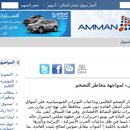
أخبار سوق عمان المالي / أسهم
سعر السهم
لسوق
المواضيع ا
"المعونة": تمكين 3 آلاف مس
المؤشرات 
ّال» لمواجهة مخاطر التضخم
الإقليم
مطالب بتط
وتطورات
 التضخم العالمي وتداعيات التوترات الجيوسياسية على أسواق
"صندوق ال
 على أسعار الفائدة دون تغيير، محافظاً على نهج حذر يوازن بين
%27 زيادة قيمة المدفوعات الرقمية
 تباطؤ النشاط الاقتصادي. وفي هذا السياق، أبقى بنك
لترا أسعار الفائدة دون تغيير عند 3.75 في المائة في يونيو (حزيران)، في خطوة تعكس استمرار حالة
لماذا است
ما في ظل تداعيات الحرب الأميركية - الإيرانية وتأثيرها
«وول ستر
على أسعار الطاقة. وصوّتت لجنة السياسة النقدية بأغلبية 7 أصوات مقابل صوتين لصالح تثبيت الفائدة، بما
«ستاندرد 