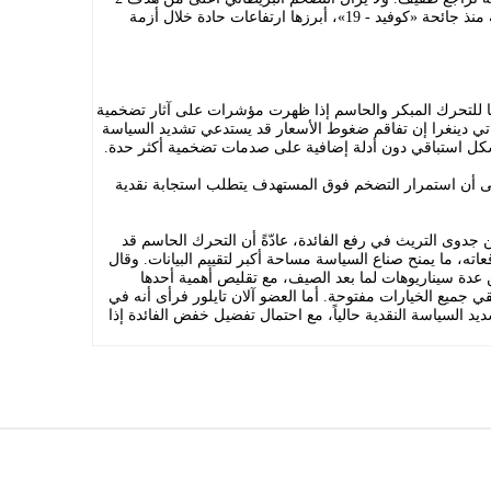
في المائة منذ سنوات، بعد صدمات متتالية منذ جائحة «كوفيد - 19»، أبرزها ارتفاعات حادة خلال أزمة
ها للتحرك المبكر والحاسم إذا ظهرت مؤشرات على آثار تضخمية
اتي دينغرا إن تفاقم ضغوط الأسعار قد يستدعي تشديد السياسة
دة بشكل استباقي دون أدلة إضافية على صدمات تضخمية أكثر حدة.
إلى أن استمرار التضخم فوق المستهدف يتطلب استجابة نقدية
جدوى التريث في رفع الفائدة، عادّةً أن التحرك الحاسم قد
ته، ما يمنح صناع السياسة مساحة أكبر لتقييم البيانات. وقال
عدة سيناريوهات لما بعد الصيف، مع تقليص أهمية أحدها
بقي جميع الخيارات مفتوحة. أما العضو آلان تايلور فرأى أنه في
ديد السياسة النقدية حالياً، مع احتمال تفضيل خفض الفائدة إذا