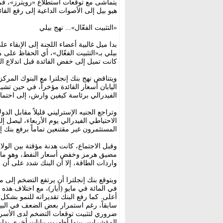
يتماشى مع توقعات استطلاع «رويترز»، في 
هيو بيل إلى الأصوات الداعية إلى رفع الفائدة بمقدار 
«التثبيت الفعّال»... نهج بيلي
بدا ميل غالبية أعضاء اللجنة إلى الإبقاء 
بيلي بـ«التثبيت الفعّال»، أي الحفاظ عل
كانت تميل إلى خفض الفائدة قبل اندلاع الن
ويتناقض نهج بنك إنجلترا مع البنوك المرك
اليابان أسعار الفائدة مؤخراً، في حين تشي
الفيدرالي برئاسة كيفين وارش، إلى احتمال ر
وتراجع الجنيه الإسترليني قليلاً مقابل الد
المستثمرون غير مقتنعين تماماً برفع بنك إن
وقبل الاجتماع، كانت هدنة مؤقتة بين الول
مضيق هرمز وخفض أسعار النفط، وهو ما قد ي
واردات الطاقة، إلا أن البنك شدد على أن 
في المائة في مايو (أيار)، مع اختلاف هذ
سابقاً، رغم استمرار بعض الضعف في البيان