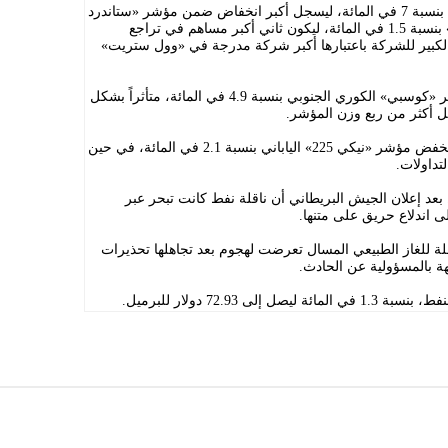
وتراجع سهم شركة «مايكرون تكنولوجي» بنسبة 7 في المائة، ليسجل أكبر انخفاض ضمن مؤشر «ستاندرد
آند بورز 500»، بينما انخفض سهم «إنفيديا» بنسبة 1.5 في المائة، ليكون ثاني أكبر مساهم في تراجع
الكبير للشركة باعتبارها أكبر شركة مدرجة في «وول ستريت»
وعلى صعيد الأسواق العالمية، تراجع مؤشر «كوسبي» الكوري الجنوبي بنسبة 4.9 في المائة، متأثراً بشكل
 أكثر من ربع وزن المؤشر.
كما تراجعت مؤشرات آسيوية أخرى، إذ انخفض مؤشر «نيكي 225» الياباني بنسبة 2.1 في المائة، في حين
لتداولات.
عد إعلان الجيش البريطاني أن ناقلة نفط كانت تبحر عبر
اندلاع حريق على متنها.
لة للغاز الطبيعي المسال تعرضت لهجوم بعد تجاهلها تحذيرات
جهة بالمسؤولية عن الحادث.
 72.93 دولار للبرميل.