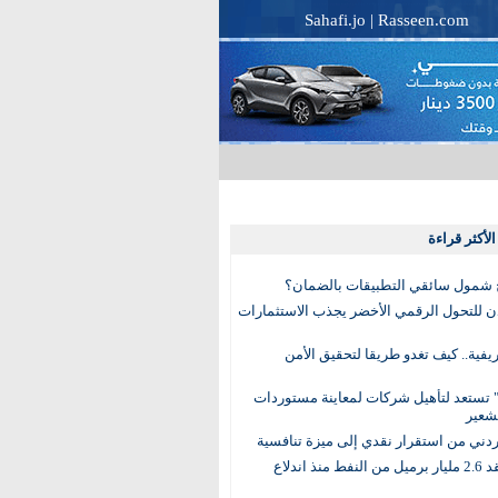
Sahafi.jo
|
Rasseen.com
لأكثر قراءة
 شمول سائقي التطبيقات بالضمان؟
دن للتحول الرقمي الأخضر يجذب الاستثمارات
لريفية.. كيف تغدو طريقا لتحقيق الأمن
 تستعد لتأهيل شركات لمعاينة مستوردات
شعير
لأردني من استقرار نقدي إلى ميزة تنافسية
العالم يفقد 2.6 مليار برميل من النفط منذ اندلاع