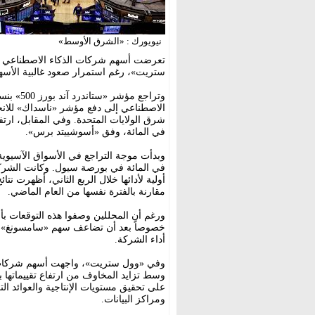
نيويورك : «الشرق الأوسط»
تعرضت أسهم شركات الذكاء الاصطناعي لضغ
ستريت»، رغم استمرار صعود غالبية الأسهم 
في المائة، وفق «أسوشييتد برس».
في المائة في بورصة سيول. وكانت الشركة
مقارنة بالفترة نفسها من العام الماضي.
ورغم أن المحللين وصفوا هذه التوقعات بأن
خصوصاً بعد أن تضاعف سهم «سامسونغ» بأك
أداء الشركة.
وفي «وول ستريت»، واجهت أسهم شركات الذ
وسط تزايد المخاوف من ارتفاع تقييماتها 
على تحقيق مستويات الإنتاجية والعوائد ال
ومراكز البيانات.