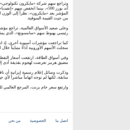
المؤشر بعد «مايكرون»، نظراً إلى الوزن 
من حيث القيمة السوقية.
رئيسي بهبوط سهم «سامسونغ»، الذي يمثل
سجلت الأسهم الأوروبية أداءً متبايناً خلال ا
وفي أسواق الطاقة، ارتفعت أسعار النفط ب
مضيق هرمز تعرضت لهجوم بقذيفة أدى إلى 
وذكرت وسائل إعلام رسمية إيرانية أن ناق
سابقة، لكنها لم توجه اتهاماً مباشراً لأي 
وارتفع سعر خام برنت، المرجع العالمي للنفط، بنسبة 1.3 في المائة ليصل إلى
اتصل بنا
الخصوصية
من نحن