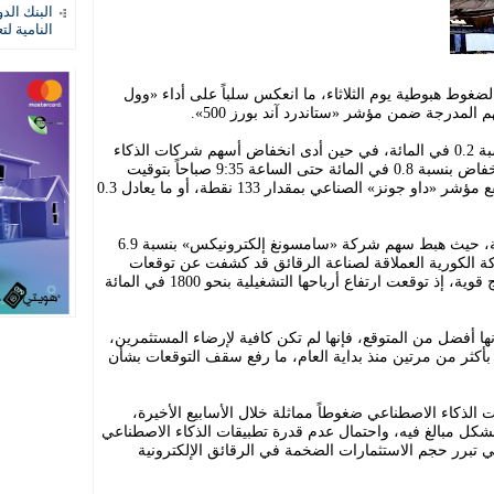
البنك الد
النامية لت
وط هبوطية يوم الثلاثاء، ما انعكس سلباً على أداء «وول
المدرجة ضمن مؤشر «ستاندرد آند بورز 500».
وتراجع مؤشر «ستاندرد آند بورز 500» بنسبة 0.2 في المائة، في حين أدى انخفاض أسهم شركات الذكاء
الاصطناعي إلى دفع مؤشر «ناسداك» للانخفاض بنسبة 0.8 في المائة حتى الساعة 9:35 صباحاً بتوقيت
شرق الولايات المتحدة. وفي المقابل، ارتفع مؤشر «داو جونز» الصناعي بمقدار 133 نقطة، أو ما يعادل 0.3
وبدأت موجة التراجع في الأسواق الآسيوية، حيث هبط سهم شركة «سامسونغ إلكترونيكس» بنسبة 6.9
 الكورية العملاقة لصناعة الرقائق قد كشفت عن توقعات
أولية لأدائها خلال الربع الثاني، أظهرت نتائج قوية، إذ توقعت ارتفاع أرباحها التشغيلية بنحو 1800 في المائة
ها أفضل من المتوقع، فإنها لم تكن كافية لإرضاء المستثمرين،
ثر من مرتين منذ بداية العام، ما رفع سقف التوقعات بشأن
كاء الاصطناعي ضغوطاً مماثلة خلال الأسابيع الأخيرة،
بشكل مبالغ فيه، واحتمال عدم قدرة تطبيقات الذكاء الاصطناعي
تي تبرر حجم الاستثمارات الضخمة في الرقائق الإلكترونية