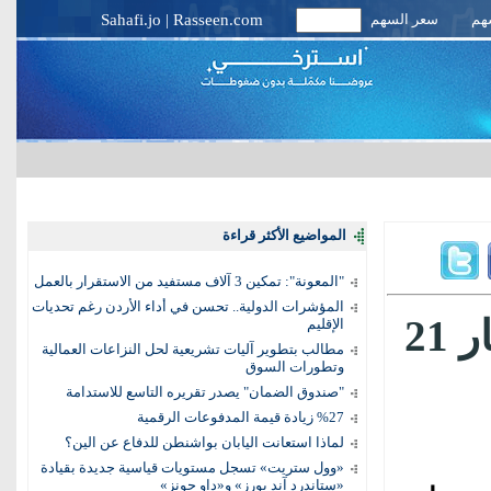
سهم
سعر السهم
Rasseen.com
|
Sahafi.jo
المواضيع الأكثر قراءة
"المعونة": تمكين 3 آلاف مستفيد من الاستقرار بالعمل
المؤشرات الدولية.. تحسن في أداء الأردن رغم تحديات
انخفاض أسعار الذهب محليا وعيار 21
الإقليم
مطالب بتطوير آليات تشريعية لحل النزاعات العمالية
وتطورات السوق
"صندوق الضمان" يصدر تقريره التاسع للاستدامة
%27 زيادة قيمة المدفوعات الرقمية
لماذا استعانت اليابان بواشنطن للدفاع عن الين؟
«وول ستريت» تسجل مستويات قياسية جديدة بقيادة
«ستاندرد آند بورز» و«داو جونز»