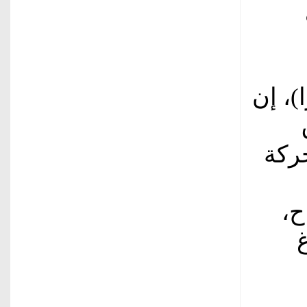
ا)، إن
ركة
ح،