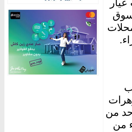
عيار
لسوق
من محلات
ب
هرات
حد من
لشراء من