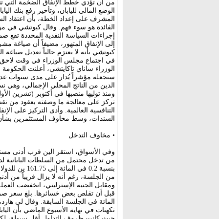
من أن تؤدي خطط الإنفاق الضخمة التي تتبن
الوضع المالي لليابان، وتأخير رفع بنك اليا
المشرف على إعداد الخطة، بأن اعتقاد الس
الفائدة هو سوء فهم. وقال كيوتشي في مؤت
إجراءات السياسة النقدية المحددة تقع ضمن
إلى الإنفاق المتهور، مضيفاً أن صياغة مش
كيوتشي بأنه لا يعتزم حالياً تعديل صياغة ا
في اجتماع مجلس الوزراء في وقت لاحق م
الوزراء ساناي تاكايتشي، أعلنت الحكومة أن
ستجعله مؤشراً يُدار على مدى سنوات عديد
الدين من الناتج المحلي الإجمالي، وهي نسب
ومنذ توليها منصبها في أكتوبر (تشرين الأ
تركز على معالجة ما وصفته بعقود من نقص ا
التنافسية العالمية. وأدى التركيز على الإ
السندات، وسط مخاوف المستثمرين بشأن تأث
• مخاوف التدخل
وفي الأسواق، استقر الين قرب أدنى مستوى 
من تدخل محتمل من السلطات اليابانية لدعم 
بنسبة 0.2 في 
المائة في الجلسة السابقة. وقال لي هارد
تكهنات في نهاية الأسبوع الماضي بأن الياب
حيث كانت ظروف التداول أقل سيولة، لكن 