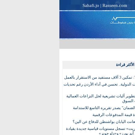
Sahafi.jo
|
Rasseen.com
لأكثر قراءة
تفيد من الاستقرار بالعمل
الدولية.. تحسن في أداء الأردن رغم تحديات
وير آليات تشريعية لحل النزاعات العمالية
 السوق
ضمان" يصدر تقريره التاسع للاستدامة
عانت اليابان بواشنطن للدفاع عن الين؟
يت» تسجل مستويات قياسية جديدة بقيادة
آند بورز» و«داو جونز»