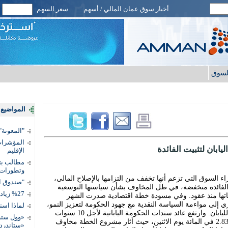
أخبار سوق عمان المالي / أسهم
سعر السهم
لسوق
المواضيع ا
"المعونة": تمكين 3 آلاف مس
المؤشرات 
يابان لتثبيت الفائدة
الإقليم
مطالب بتط
وتطورات
آراء السوق التي تزعم أنها تخفف من التزامها بالإصلاح المالي،
"صندوق ال
الفائدة منخفضة، في ظل المخاوف بشأن سياستها التوسعية
%27 زيادة قيمة المدفوعات الرقمية
ياتها منذ عقود. وفي مسودة خطة اقتصادية صدرت الشهر
 إلى مواءمة السياسة النقدية مع جهود الحكومة لتعزيز النمو،
لماذا است
وحذفت بنوداً تتعهد بتحسين الوضع المالي لليابان. وارتفع عائد سندات الحكومة اليابانية لأجل 10 سنوات
«وول ستر
إلى أعلى مستوى له في 30 عاماً، مسجلاً 2.83 في المائة يوم الاثنين، حيث أثار مشروع الخطة مخاوف
«ستاندرد 