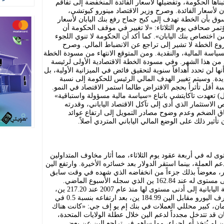
اها الحكومة، وتفضيلها لأسعار الفائدة المنخفضة إلى تفاقم
بان لأسعار الفائدة. وصرح وزير الاقتصاد مينورو كيوتشي،
وق بأن الخطة تهدف إلى كبح جماح رفع بنك اليابان لأسعار
مر صحافي يوم الثلاثاء: «لا تغيير في موقف الحكومة أن
 اختصاص بنك اليابان». كما أكد أن الحكومة لا تنوي اللجوء
روع الخطة لا تشير إلى تراجع عن الانضباط المالي. وصرح
لسياسة المالية، والنقدية. ومن المتوقع الانتهاء من مسودة الخطة
ن هذا الشهر. وفي مسودة الخطة الاقتصادية الأولى لرئيسة
ها لن تحدد أهدافاً سنوية لتحقيق فائض في الميزانية الأولية، بل
ة. وسيتم تغيير الهدف المالي الرئيس للحكومة إلى نسبة
ة أقل تأثراً بحجم الاقتراض طالما استمر الاقتصاد في النمو.
ول) تعهدت تاكايتشي باتباع «سياسة مالية مسؤولة واستباقية»
لاستثمار الذي أدى إلى تآكل الاقتصاد الياباني، وقدرته
نفاق الضخم وعدم وضوح مصادر التمويل إلى ارتفاع عوائد
ير ذلك على الوضع المالي الياباني المتردي أصلاً.
له في أربعة عقود يوم الثلاثاء، مما أثار مخاوف المتداولين
العملة، بينما استقر الدولار بعد خسائره الأخيرة. وارتفع الين
المائة إلى 161.75 ين للدولار، معوضاً بذلك جزءاً من انخفاضه الذي شهده في وقت سابق
من الجلسة، رغم أنه لا يزال قريباً من أدنى مستوى له عند 162.84 ين الذي سجله الأسبوع الماضي.
ومقابل الجنيه الإسترليني، انخفضت العملة اليابانية إلى أدنى مستوى لها منذ عام 2007 عند 217.20 ين،
قبل أن تقلص بعض خسائرها. بلغ سعر صرف اليورو مقابل الين 184.99 ين، بعد ارتفاعه بنسبة 0.5 في
مان، كبير محللي العملات في بنك إم يو إف جي: «كانت هناك
ان قد تتدخل مجدداً لدعم الين خلال عطلة الولايات المتحدة،
لم يُتخذ أي إجراء، مما ساهم في تراجع الين عن بعض