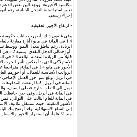
مكاسبه الأخيرة». ووجد الين بعض الدعم ف
تغيير استراتيجية التدخل اليابانية، رغم أن
إجراء رسمي.
• ارتفاع الأجور الحقيقية
وفي غضون ذلك، أظهرت بيانات حكومية صدرت
1.4 في المائة في مايو (أيار) مقارنةً 
الزيادة، رغم تباطؤ معدل النمو، ووسط تسا
قليلاً من ا
الاستهلاكي الذي بدأ يعكس تأثير الحرب الأ
المائة في أبريل. كما ارتفعت المدفوعات
في المائة للعام الثالث على التوالي، فمن 
الأشهر المقبلة، حيث ستنتقل تكاليف الاست
إلى السلع الاستهلاكية. وقد أوضح بنك اليا
منذ 31 عاماً، أن استقرار الأجور والأسعار شرط أساسي لأي زيادة أخرى.