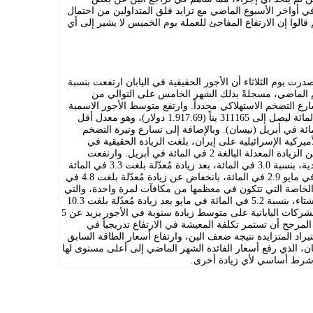
ي أواخر الأسبوع الماضي مع تزايد قلق المتداولين من احتمال
هم قالوا إن الارتفاع المفاجئ للعملة يوم الخميس لا يشير إلى أي
 يوم الثلاثاء أن الأجور الحقيقية في اليابان ارتفعت بنسبة
بالعام الماضي، مسجلةً بذلك الشهر الخامس على التوالي من
رع التضخم الاستهلاكي مجدداً. وارتفع متوسط الأجور الاسمية
-أو إجمالي الدخل النقدي- بنسبة 3.2 في المائة ليصل إلى 311165 يناً (1.917.69 دولار)، وهو معدل أقل
لزيادة المعدلة البالغة 3.6 في المائة في أبريل (نيسان). وبالإضافة إلى تسارع وتيرة التضخم
ميركية الإسرائيلية على إيران، بلغت الزيادة الحقيقية في
الأجور في مايو 1.4 في المائة، متراجعةً عن الزيادة المعدلة البالغة 2 في المائة في أبريل. وارتفعت
الرواتب الأساسية للعمال، أو أجورهم العادية، بنسبة 3.0 في المائة، بعد زيادة مُعدّلة بلغت 3.3 في المائة
في أبريل. وبلغ نمو أجور العمل الإضافي في مايو 2.9 في المائة، بانخفاض عن زيادة مُعدّلة بلغت 4.8 في
 الخاصة التي تتكون في معظمها من مكافآت لمرة واحدة، والتي
تميل إلى التقلب خارج فصلي الصيف، والشتاء، بنسبة 5.2 في المائة في مايو بعد زيادة مُعدّلة بلغت 10.3
في المائة في أبريل. وفي حين حافظت الشركات اليابانية على متوسط زيادة سنوية في الأجور يزيد عن 5
المرجح أن تستمر تكلفة المعيشة في الارتفاع تدريجياً في
يراد المتزايدة نتيجة ضعف الين، وارتفاع أسعار الطاقة السابق
بان، الذي رفع أسعار الفائدة الشهر الماضي إلى أعلى مستوى لها