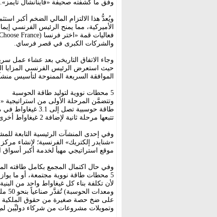
وفق ما كشفته صحيفة «فاينانشال تايمز».
ويُعدُّ هذا الالتزام المالي الضخم أكبر ا
الأميركية، مما يمنح الرئيس الفرنسي إيمان
والشركات الكبرى في قصر فرساي.
وجاء الاتفاق التاريخي بعد عشاء عمل سر
حيث استعرض الرئيس الفرنسي المزايا التناف
الموافقة السريعة الممنوحة لتأسيس منشآ
5 محطات نووية لتوليد طاقة الحوسبة
تتبعها مرحلة ثانية لإضافة 2 غيغاواط أخرى.
وفي إحدى المنشآت الرئيسية التابعة للمش
«شنايدر إلكتريك» الفرنسية؛ لإنشاء مركز 
موقع استراتيجي مهيأ لخدمة أكبر أسواق 
5 محطات طاقة نووية مجتمعة، أو ما يوازي
لأن تكلفة بناء كل غيغاواط واحد من البنية
ومعدا
على ضخ حصة صغيرة من حقوق الملكية (ال
وتمويلات مشروعات من شركاء دوليِّين لم ت