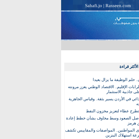
Sahafi.jo
|
Rasseen.com
لأكثر قراءة
. حلم الوظيفة ما يزال بعيدا
بات الإقليم.. الاقتصاد الوطني يعزز مرونته
ى جاذبية الاستثمار
ذائي في الأردن يسير بثقة.. وقياس الجاهزية
ه
تطرح عطاء لتعزيز مخزون النفط
اصل الصعود وسط مخاوف بشأن خطط إعادة
 هرمز
ى المواطنين.. المواصفات والمقاييس تكشف
عة استهلاك البنزين