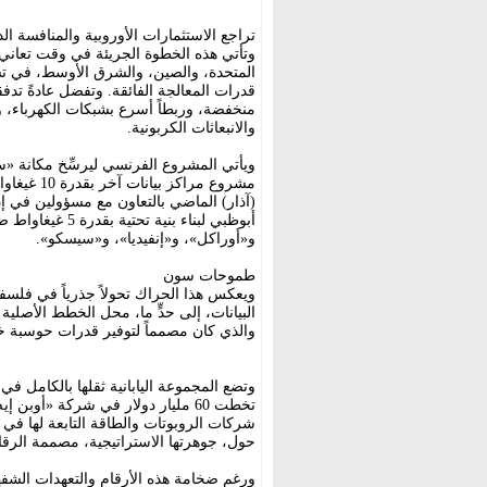
تراجع الاستثمارات الأوروبية والمنافسة الد
وتأتي هذه الخطوة الجريئة في وقت تعاني 
المتحدة، والصين، والشرق الأوسط، في تشيي
قدرات المعالجة الفائقة. وتفضل عادةً تدفق
منخفضة، وربطاً أسرع بشبكات الكهرباء، و
والانبعاثات الكربونية.
ويأتي المشروع الفرنسي ليرسِّخ مكانة «س
مشروع مرا
(آذار) الماضي بالتعاون مع مسؤولين في
و«أوراكل»، و«إنفيديا»، و«سيسكو».
طموحات سون
ويعكس هذا الحراك تحولاً جذرياً في فلس
والذي كان مصمماً لتوفير قدرات حوسبة خا
وتضع المجموعة اليابانية ثقلها بالكامل في
تخطت 60 مليار دولار في شركة «أ
شركات الروبوتات والطاقة التابعة لها في ا
حول، جوهرتها الاستراتيجية، مصممة الرقائق ال
ورغم ضخامة هذه الأرقام والتعهدات الشفهية