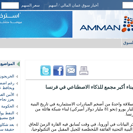
أخبار سوق عمان المالي / أسهم
سعر السهم
لسوق
المواضيع ا
الخريجون.
رغم اضطرا
ويحافظ عل
الأمن الغ
يعزز نجاح
اقة واحدةً من أضخم المبادرات الاستثمارية في تاريخ البنية
الحكومة 
التحتية التكنولوجية، بتعهُّدها بضخ نحو 75 مليار يورو (نحو 81 مليار دولار أميركي) لبناء شبكة هائلة من
النفط يو
نسا.
فتح مضيق
ز البيانات في أوروبا، في وقت تُسابق فيه القارة الزمنَ للحاق
بعد شكاو
بنية التحتية الفائقة المُخصَّصة للجيل المقبل من التكنولوجيا،
حقيقة سر