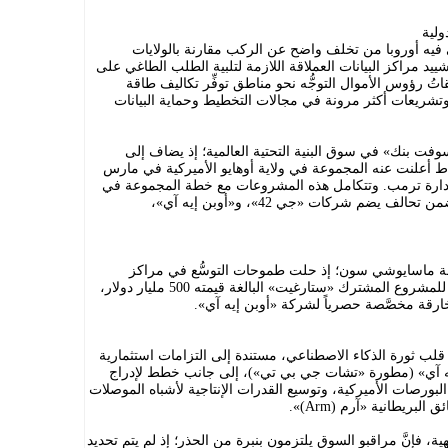
ولية
فيه أوروبا من تخلف واضح عن الركب مقارنة بالولايات
د مراكز البيانات العملاقة اللازمة لتلبية الطلب الطاغي على
اتُ رؤوس الأموال التوجُّه نحو مناطق توفِّر تكاليف طاقة
تشريعات أكثر مرونة في مجالات التخطيط وحماية البيانات
وفت بنك» في سوق البنية التحتية العالمية؛ إذ يضاف إلى
كز بيانات آخر بقدرة 10 غيغاواط أعلنت عنه المجموعة في ولاية أوهايو الأميركية في مارس
 إدارة ترمب. وتتكامل هذه المشروعات مع خطة المجموعة في
أبوظبي لبناء بنية تحتية بقدرة 5 غيغاواط ضمن تحالف يضم شركات «جي 42»، و«أوبن إيه آي»،
فة ماسايوشي سون؛ إذ حلت طموحات التوسُّع في مراكز
البيانات، إلى حدٍّ ما، محل الخطط الأصلية للمشروع المشترك «ستارغيت» البالغة قيمته 500 مليار دولار،
رقة مخصَّصة حصرياً لشركة «أوبن إيه آي».
 قلب ثورة الذكاء الاصطناعي، مستندة إلى التزامات استثمارية
وبن إيه آي» (مطورة «تشات جي بي تي»)، إلى جانب خطط لإدراج
لبورصات الأميركية، وتوسيع القدرات الإنتاجية لأشباه الموصلات
بريطانية «آرم (Arm)».
، فإنَّ مراقبو السوق يلتزمون بنبرة من الحذر؛ إذ لم يتم تحديد