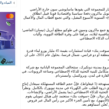
المياه وال
ستثمار للمجموعة التي يقودها ماسايوشي سون خارج الأراضي
ويل ماكرون دفعةً سياسيةً واقتصاديةً قويةً قبيل انطلاق
فعاليات قمة «اختر فرنسا (Choose France)» السنوية الأسبوع المقبل، والتي تجمع أقطاب المال والأعمال
يع جمع ماكرون وسون في طوكيو مطلع أبريل (نيسان) الماضي؛
سية لبلاده، مراهناً على وفرة الطاقة النووية، وآليات
ت الذكاء الاصطناعي.
وتتضمَّن المرحلة الأولى من استراتيجية «سوفت بنك» قيادة استثمارات بقيمة 45 مليار يورو لبناء قدرة
طاقة حوسبية تصل إلى 3.1 غيغاواط في منطقة أو دو فرانس، شمال فرنسا، بحلول عام 2031، على أن
روع بمدينة دونكيرك، ستتحالف المجموعة اليابانية مع شركة
متكامل للبنية التحتية للذكاء الاصطناعي وصناعة الروبوتات، في
القارة في لندن، وبروكسل، وأمستردام.
وفي حال اكتمال المجمع بكامل طاقته المستهدفة (5 غيغاواط)، فإنَّ حجم الطاقة المستهلكة سيعادل إنتاج
 ذروة الطلب على الكهرباء في مدينة نيويورك بالكامل. ونظراً
 التحتية للذكاء الاصطناعي (بما يشمل الأراضي، والإنشاءات،
ت الحوسبة) تُقدَّر صناعياً بنحو 50 مليار دولار، فإنَّ «سوفت بنك» ستعتمد على هيكل تمويلي يقوم
أسهم)، مع تأمين الجزء الأكبر من رأس المال عبر قروض
ُعلَن أسماؤهم بعد.