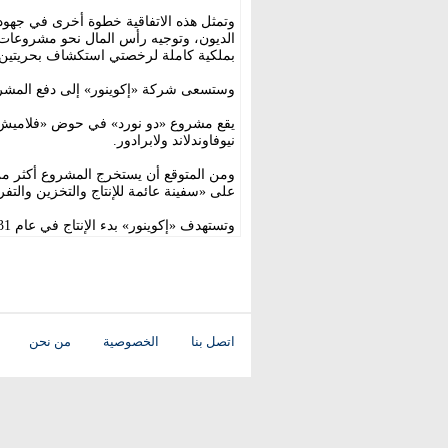
وتمثل هذه الاتفاقية خطوة أخرى في جهود
الديون، وتوجيه رأس المال نحو مشروعات 
بملكية كاملة لرخصتي استكشاف بحريتين في 
وستسعى شركة «إكوينور» إلى دفع المشروع نح
نيوفاوندلاند ولابرادور.
على «سفينة عائمة للإنتاج والتخزين والتفريغ (FPSO)» مزودة بوصلات تحت سطح 
وتستهدف «إكوينور» بدء الإنتاج في عام 2031، باستثمارات تقدر بنحو 9.84 مليار دولار.
اتصل بنا
الخصوصية
من نحن