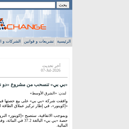
الرئيسية
تشريعات و قوانين
الشركات و ا
آخر تحديث
07-Jul-2026
«بي بي» تنسحب من مشروع «دو نو
لندن: «الشرق الأوسط»
وافقت شركة «بي بي» على بيع حصتها في 
«إكوينور»، في إطار تركيز عملاق الطاقة ا
وبموجب الاتفاقية، ستصبح «إكوينور» النر
حصة «بي بي» البالغة
المالية.