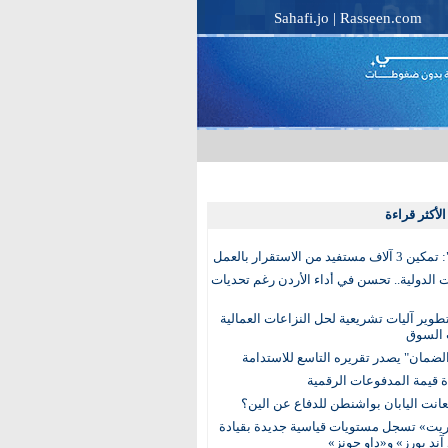
Sahafi.jo
|
Rasseen.com
لأكثر قراءة
تفيد من الاستقرار بالعمل
الدولية.. تحسن في أداء الأردن رغم تحديات
وير آليات تشريعية لحل النزاعات العمالية
 السوق
ضمان" يصدر تقريره التاسع للاستدامة
عانت اليابان بواشنطن للدفاع عن الين؟
يت» تسجل مستويات قياسية جديدة بقيادة
آند بورز» و«داو جونز»