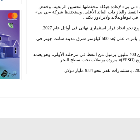
 «بي بي» لإعادة هيكلة محفظتها لتحسين الربحية، وخفض
النفط والغاز ذات العائد الأعلى. وستحتفظ شركة «بي بي»
نيوفاوندلاند ولابرادور بكندا.
و اتخاذ قرار استثماري نهائي في أوائل عام 2027.
يقع مشروع «دو نورد» في حوض «فلاميش باس»، على بُعد 500 كيلومتر شرق مدينة سانت جونز في
ومن المتوقع أن يستخرج المشروع أكثر من 400 مليون برميل من النفط في مرحلته الأولى، وهو يعتمد
البحر.