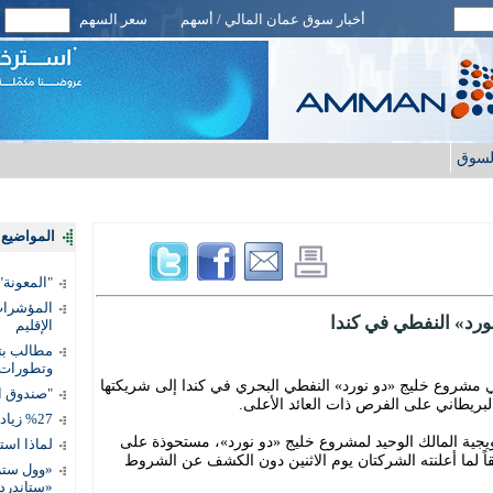
أخبار سوق عمان المالي / أسهم
سعر السهم
لسوق
المواضيع ا
"المعونة": تمكين 3 آلاف مس
المؤشرات 
رد» النفطي في كندا
الإقليم
مطالب بتط
وتطورات
مشروع خليج «دو نورد» النفطي البحري في كندا إلى شريكتها
"صندوق ال
لبريطاني على الفرص ذات العائد الأعلى.
%27 زيادة قيمة المدفوعات الرقمية
ويجية المالك الوحيد لمشروع خليج «دو نورد»، مستحوذة على
لماذا است
 37.2 في المائة، وفقاً لما أعلنته الشركتان يوم الاثنين دون الكشف عن الشروط
«وول ستر
«ستاندرد 