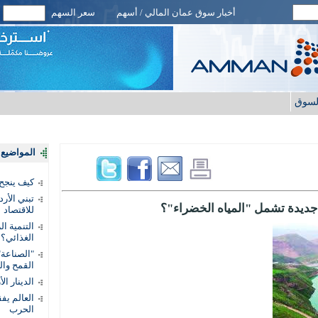
أخبار سوق عمان المالي / أسهم
سعر السهم
لسوق
المواضيع ا
كيف ينجح
تبني الأر
جديدة تشمل "المياه الخضراء"؟
للاقتصاد
التنمية ا
الغذائي؟
"الصناعة"
القمح وال
الدينار ا
الحرب