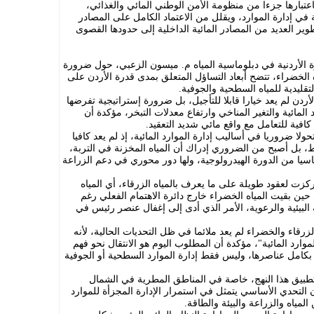
اعتبارها جزءا من منظومة الأمن الوطني المائي والغذائي،
في إدارة الموارد، ويقلل من الاعتماد الكامل على المصادر
ر العديد من المصادر المائية الداخلية إلى حدودها القصوى
ة الأردنية في دبلوماسية المياه م. ميسون الزعبي، حول ضرورة
ه الخضراء، تتضح أبعاد التساؤل المتعلق بمدى قدرة الأردن على
لتقليدية للمياه السطحية والجوفية.
ردن لم يعد خيارا قابلا للتأجيل، بل ضرورة إستراتيجية تفرضها
المائية والتغير المناخي وارتفاع معدلات التبخر، مؤكدة أن
 كافية للتعامل مع واقع مائي شديد التعقيد.
ولا ضروريا في أساليب إدارة الموارد المائية، إذ لم يعد كافيا
ط، بل أصبح من الضروري إدراك أن المياه المخزنة في التربة،
اسيا من الدورة الهيدرولوجية، ولها دور محوري في دعم الزراعة
ركزت لعقود طويلة على ما يعرف بالمياه الزرقاء، أي المياه
حين بقيت المياه الخضراء خارج دائرة الاهتمام الفعلي رغم
ة البيئية والرعوية، الأمر الذي أدى إلى إغفال عنصر رئيس في
رقاء والخضراء لم يعد ملائما في ظل التحديات الحالية، لأنه
رد المائية"، مؤكدة أن المطلوب اليوم هو الانتقال نحو فهم
ة بكامل عناصرها، وليس فقط إدارة الموارد السطحية أو الجوفية
تطبيق هذا النهج، خاصة في المناطق المطرية في الشمال
أن التحدي الأساسي يتمثل في استمرار الإدارة المجزأة للموارد
لمياه والزراعة والبيئة والطاقة.