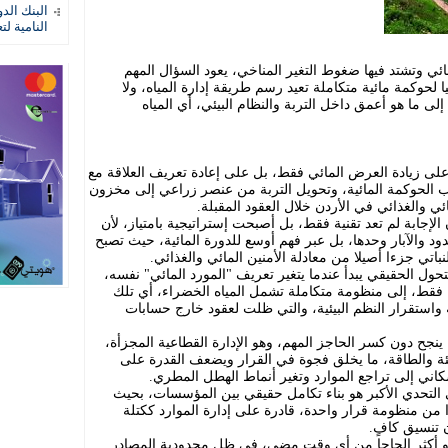
البنك الد
النامية لت
ي وتشتد فيها ضغوط التغير المناخي، يعود السؤال المهم
ا لحوكمة مائية متكاملة تعيد رسم طريقة إدارة المياه، ولا
إلى ما هو أعمق داخل التربة والنظام البيئي، أي المياه
 على زيادة العرض المائي فقط، بل على إعادة تعريف العلاقة مع
قلب الحوكمة المائية، وتحويل التربة من عنصر زراعي إلى مخزون
ي والغذائي في الأردن خلال العقود المقبلة.
لإجابة لم تعد تقنية فقط، بل أصبحت إستراتيجية بامتياز، لأن
ود والآبار وحدها، بل عبر فهم أوسع للدورة المائية، حيث تصبح
نباتي جزءا أصيلا من معادلة الأمنين المائي والغذائي.
تحول الحقيقي يبدأ عندما يتغير تعريف "المورد المائي" نفسه،
فقط، إلى منظومة متكاملة تشمل المياه الخضراء، أي تلك
ة واستقرار النظم البيئية، والتي ظلت لعقود خارج حسابات
ينجح دون كسر الحاجز المهم، وهو الإدارة القطاعية المجزأة،
ئة والطاقة، ما يخلق فجوة في القرار ويضعف القدرة على
كاني إلى تراجع الموارد وتغير أنماط الهطل المطري.
التحدي الأكبر هو بناء تكامل حقيقي بين المؤسسات، بحيث
ا من منظومة قرار واحدة، قادرة على إدارة الموارد ككتلة
 تنسيق كافٍ.
 يبدو أكثر إلحاحا من أي وقت مضى، في ظل محدودية المصادر