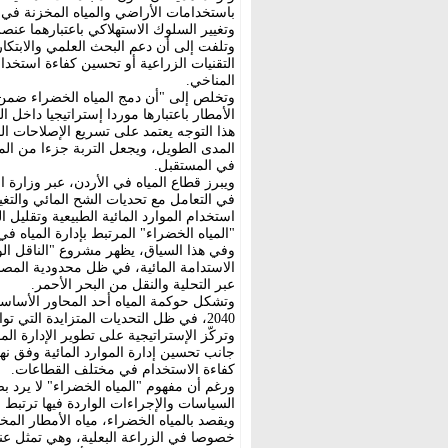
باستخدامات الأراضي والمياه المخزنة في 
وتغيير السلوك الاستهلاكي باعتبارهما عن
وتلفت إلى أن دعم البحث العلمي والابتكار
التقنيات الزراعية أو تحسين كفاءة استخدام 
المناخي.
وتخلص إلى "أن دمج المياه الخضراء ضمن م
الأمطار باعتبارها موردا إستراتيجيا داخل 
هذا التوجه يعتمد على تسريع الإصلاحات الم
المدى الطويل، ويجعل التربة جزءا من المخ
في المستقبل.
ويبرز قطاع المياه في الأردن، عبر وزارة ا
في التعامل مع تحديات الشح المائي والتغي
استخدام الموارد المائية الطبيعية وتقليل 
"المياه الخضراء" المرتبط بإدارة المياه في 
وفي هذا السياق، يظهر مشروع "الناقل الوط
الاستدامة المائية، في ظل محدودية المصاد
عبر التحلية والنقل من البحر الأحمر.
2040، في ظل التحديات المتزايدة التي تواجه المملكة باعتبارها من أكثر دول العالم فقرا بالمياه.
وتركّز الإستراتيجية على تطوير الإدارة الم
جانب تحسين إدارة الموارد المائية وفق نهج
كفاءة الاستخدام في مختلف القطاعات.
ورغم أن مفهوم "المياه الخضراء" لا يرد ب
السياسات والإجراءات الواردة فيها ترتبط 
ويقصد بالمياه الخضراء، مياه الأمطار المخز
خصوصا في الزراعة البعلية، وهي تمثل عنص