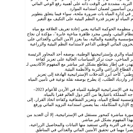
التربة، مشددة في الوقت ذاته على أهمية رفع الوعي المائي
صرين أساسيين لضمان استدامة الموارد.
 في إدارة المياه بات ضرورة ملحة، سواء فيما يتعلق بتطوير
المياه أو تعزيز قدرة النظم البيئية على التكيف مع التغير
نظومة الحوكمة المائية يعني إعادة تعريف العلاقة مع مياه
النظام البيئي، وليس مجرد ظاهرة مناخية عابرة"، مؤكدة أن نجاح
ؤسسية والتقنية والمالية، بما يعزز الأمن المائي والغذائي على
زون المائي الوطني الداعم لاستدامة النظم البيئية والزراعية
لمياه والري وإستراتيجيتها الوطنية، بوصفه أحد المحاور الرئيسة
ر المناخي، حيث تركز السياسات الحالية على تعزيز كفاءة
الهدر، في إطار يتقاطع بشكل غير مباشر مع المفهوم الأكاديمي لـ
القطاع الزراعي والتربة والأنظمة البيئية.
ني" كأحد أبرز التدخلات الإستراتيجية الهادفة إلى تعزيز
ر وازدياد الطلب، إذ يطرح بوصفه نقلة نوعية في تأمين المياه
وتشكل حوكمة المياه أحد المحاور الأساسية في الإستراتيجية الوطنية للمياه في الأردن للأعوام 2023–
ؤسسية لقطاع المياه، وتعزيز الشفافية وكفاءة اتخاذ القرار، إلى
 الإدارة المتكاملة، بما يضمن استدامة التزويد المائي ورفع
صورة مباشرة كمحور مستقل في الإستراتيجية، إلا أن العديد من
بهذا المفهوم بشكل غير مباشر.
نة في التربة والتي تستفيد منها النباتات والمحاصيل الزراعية،
را مهما في تحقيق الأمنين المائي والغذائي في المناطق