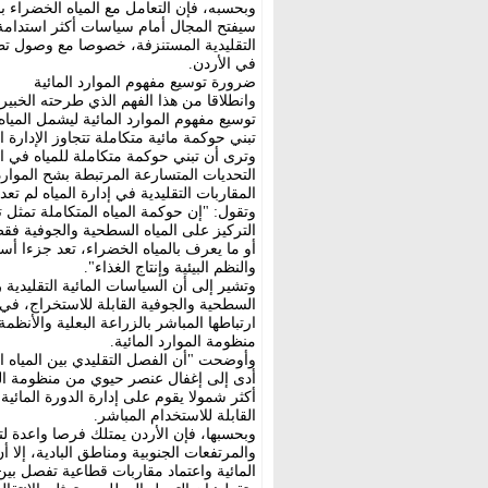
وبحسبه، فإن التعامل مع المياه الخضراء ب
سيفتح المجال أمام سياسات أكثر استدامة 
التقليدية المستنزفة، خصوصا مع وصول تطوي
في الأردن.
ضرورة توسيع مفهوم الموارد المائية
وانطلاقا من هذا الفهم الذي طرحته الخبير
توسيع مفهوم الموارد المائية ليشمل الميا
تبني حوكمة مائية متكاملة تتجاوز الإدارة ا
وترى أن تبني حوكمة متكاملة للمياه في الأ
التحديات المتسارعة المرتبطة بشح الموارد 
المقاربات التقليدية في إدارة المياه لم تعد
وتقول: "إن حوكمة المياه المتكاملة تمثل تح
التركيز على المياه السطحية والجوفية فق
أو ما يعرف بالمياه الخضراء، تعد جزءا أس
والنظم البيئية وإنتاج الغذاء".
وتشير إلى أن السياسات المائية التقليدية 
السطحية والجوفية القابلة للاستخراج، في 
ارتباطها المباشر بالزراعة البعلية والأنظم
منظومة الموارد المائية.
وأوضحت "أن الفصل التقليدي بين المياه الز
أدى إلى إغفال عنصر حيوي من منظومة الموا
أكثر شمولا يقوم على إدارة الدورة المائي
القابلة للاستخدام المباشر.
وبحسبها، فإن الأردن يمتلك فرصا واعدة ل
والمرتفعات الجنوبية ومناطق البادية، إلا 
المائية واعتماد مقاربات قطاعية تفصل بين ا