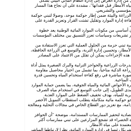
ل من إدارة العرض إلى إدارة النظام المائي البيئي بشكل
اه الأمطار قبل فقدانها"، مشددة على أن نجاح هذا المسار
المؤسسي والتشريعي.
زراعة والبيئة ضمن إطار حوكمة موحد، وصولا لتبني حوكمة
اءة إدارة الموارد وتقليل تشتت القرار وتعزيز القدرة على
.
ن أساسي من مكونات الموارد المائية الوطنية يعد خطوة
ير تشريعات وسياسات تعزز التنسيق بين مختلف المؤسسات
ة تبني حزمة من الحلول العملية التي تعزز الاستفادة من
لأمطار، وتحسين إدارة التربة، والتوسع في الزراعة الحافظة،
 هذه الإجراءات يمكن أن تقلل من الاعتماد على المصادر
رجات الزراعية والحواجز الترابية والبرك الصغيرة يمثل أداة
زراعة الذكية مناخيا، بما تشمل من اختيار محاصيل مقاومة
صورة مباشرة في رفع كفاءة استخدام المياه وتحسين قدرة
المناخية.
 الأحواض المائية والمياه الجوفية، بما يضمن حماية الموارد
مدى الطويل، إلى جانب التوسع في استخدام مياه الصرف
رية للمياه، بهدف تخفيف الضغط على الموارد العذبة.
حو حوكمة مائية متكاملة يتطلب استقطاب التمويل الأخضر
تدامة، مع تعزيز دور القطاع الخاص في مجالات التحلية ومعالجة
قتصادية لتحفيز الممارسات المستدامة، موضحة "أن الحوافز
ياه الخضراء قد تشجع المزارعين على تبني ممارسات أكثر
عتمدة على مياه الأمطار.
يكا رئيسا في إدارة الموارد المائية، نظرا لارتباطها المباشر