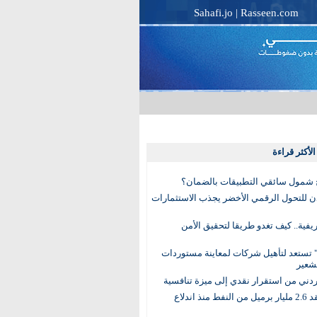
Sahafi.jo
|
Rasseen.com
لأكثر قراءة
 شمول سائقي التطبيقات بالضمان؟
دن للتحول الرقمي الأخضر يجذب الاستثمارات
لريفية.. كيف تغدو طريقا لتحقيق الأمن
 تستعد لتأهيل شركات لمعاينة مستوردات
شعير
لأردني من استقرار نقدي إلى ميزة تنافسية
العالم يفقد 2.6 مليار برميل من النفط منذ اندلاع