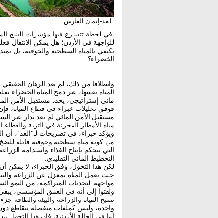
الغد-إيمان الفارس
في لحظة تتسارع فيها مؤشرات الشح المائ
للواجهة في الأردن؛ هل يمكن الانتقال فعلي
تكتفي بالمياه السطحية والجوفية، بل تمتد 
الخضراء؟
وانطلاقا من ذلك، لم يعد الرهان الحقيقي
المياه نفسها، عبر دمج المياه الخضراء ب
مائي إستراتيجي، يحدد مستقبل الأمن المائ
فوفق تحليلات خبراء في قطاع المياه، فإن ا
مستقبل الأمن المائي لم يعد يدار عبر السد
مياه الأمطار المخزنة في التربة والغطاء ال
ويؤكد خبراء، في تصريحات لـ"الغد"، أن ال
من كونه مياه سطحية وجوفية قابلة للضخ 
التي تتحكم بإنتاج الغذاء واستدامة الزراع
التخطيط المائي التقليدي.
لكن هذا التحول، وفق الخبراء، لا يمكن أن 
حيث تعمل المياه بمعزل عن الزراعة والبي
مواجهة التحديات المتراكمة، من النمو الس
ولفتوا إلى أنه في العمق المؤسسي، يبقى 
تصبح المياه والزراعة والبيئة والطاقة جزء
واحدة، وليس كملفات منفصلة تتقاطع دون
أما في الحالة الأردنية، فإن هذا التحول