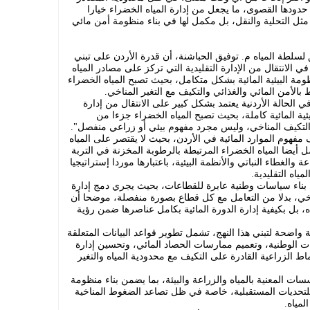
 حدودها القصوى، ما يجعل من إدارة المياه الخضراء خيارا
مثل التحلية والنقل، بل مكمل لها في بناء منظومة أمن مائي
 لسلطة المياه م. توفيق الحباشنة، أن قدرة الأردن على تبني
 الانتقال من الإدارة التقليدية التي تركز على مصادر المياه
مة البيئية المائية بشكل متكامل، بحيث تصبح المياه الخضراء
الأمن المائي والغذائي والتكيف مع التغير المناخي.
في الحالة الأردنية يعتمد بشكل كبير على الانتقال من إدارة
ئية المائية كاملة، بحيث تصبح المياه الخضراء جزءا من
والتكيف المناخي، وليس مجرد مفهوم بيئي أو زراعي منفصل".
فهوم الموارد المائية في الأردن، بحيث لا يقتصر على المياه
أيضا المياه الخضراء المرتبطة بالرطوبة المخزنة في التربة
والغطاء النباتي والأنظمة البيئية، باعتبارها موردا إستراتيجيا
اه التقليدية.
ن بناء سياسات وطنية عابرة للقطاعات، بحيث يجري دمج إدارة
ناخي، بدلا من التعامل مع كل قطاع بصورة منفصلة، موضحا أن
ه، بل بكيفية إدارة الدورة المائية بكامل عناصرها ضمن رؤية
اضحة لتبني هذا النهج، تشمل تطوير قواعد البيانات المتعلقة
يات الوطنية، وتعميم ممارسات الحصاد المائي، وتحسين إدارة
ط الزراعية القادرة على التكيف مع محدودية المياه والتغير
ات المعنية بالمياه والزراعة والبيئة، بما يضمن بناء منظومة
للتحديات المستقبلية، خاصة في ظل تصاعد الضغوط المناخية
لمياه.