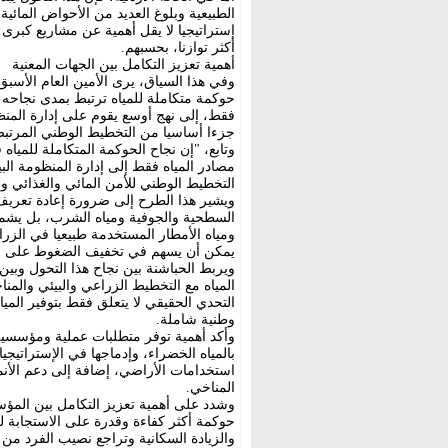
الطبيعية وبلوغ العديد من الأحواض المائية
إستراتيجيا لا يقل أهمية عن مشاريع كبرى 
أكثر توازنا، بحسبهم.
أهمية تعزيز التكامل بين الجهات المعنية
وفي هذا السياق، يرى الأمين العام الأسبق
حوكمة متكاملة للمياه ترتبط بمدى نجاحه في
فقط، إلى نهج أوسع يقوم على إدارة المنظو
جزءا أساسيا من التخطيط الوطني المرتبط ب
وتابع، "إن نجاح الحوكمة المتكاملة للمياه 
مصادر المياه فقط إلى إدارة المنظومة البي
التخطيط الوطني للأمن المائي والغذائي 
ويشير هذا الطرح إلى ضرورة إعادة تعريف م
السطحية والجوفية ومياه الشرب، بل يشمل 
ومياه الأمطار المستخدمة طبيعيا في الزراعة 
يمكن أن يسهم في تخفيف الضغوط على المي
ويربط الحباشنة بين نجاح هذا التحول وبي
المياه مع التخطيط الزراعي والبيئي والم
التحدي الحقيقي لا يتعلق فقط بتوفير الميا
وطنية شاملة.
وأكد أهمية توفر متطلبات عملية ومؤسسية و
بالمياه الخضراء، وإدماجها في الإستراتيج
استخدامات الأراضي، إضافة إلى دعم الأنما
المناخي.
وشدد على أهمية تعزيز التكامل بين المؤسس
حوكمة أكثر كفاءة وقدرة على الاستجابة 
والزيادة السكانية وتراجع نصيب الفرد من ا