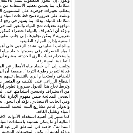
وتقول: إن التحول المطلوب يتمثل بالانتقا
متكامل، بما يضمن تعظيم الاستفادة من مي
يتطلب تغييرات جوهرية على المستويين 
وتشدد على ضرورة دمج قطاعات المياه وال
متكاملة للمياه، وذلك بما يسهم في رفع كف
مواجهة تحديات شح المياه والتغير المناخي
وتؤكد أن الاعتراف بالمياه الخضراء كمكو
ضرورية لا يمكن تجاوزها، إلى جانب تطو
المعنية بإدارة الموارد الطبيعية.
وبالجانب التطبيقي، تشدد الزعبي على أهمي
المياه الخضراء، وفي مقدمتها حصاد مياه ا
واستخدام تقنيات الري الحديثة، معتبرة أن
التقليدية المستنزفة.
وتلفت إلى "أن حصاد مياه الأمطار عبر المد
فعالة لتعزيز رطوبة التربة"، مضيفة أن ال
للجفاف واستخدام الري بالتنقيط، تسهم ب
القطاع الزراعي على التكيف مع المتغيرات 
وتربط نجاح هذا التحول بضرورة تطوير إدارة
من الاستنزاف وتحسين استدامتها على ال
الصحي المعالجة ضمن مفهوم الإدارة الدائ
وفي الجانب الاقتصادي، تؤكد أن التحول ن
والدولي لدعم مشاريع البنية التحتية المس
المياه وتقليل الفاقد.
كما تشير إلى أهمية استخدام الأدوات الا
المالية أو ما يمكن تسميته باعتمادات الم
استدامة"، خاصة في المناطق الزراعية الم
وتؤكد أهمية أن تكون المجتمعات المحلية شر